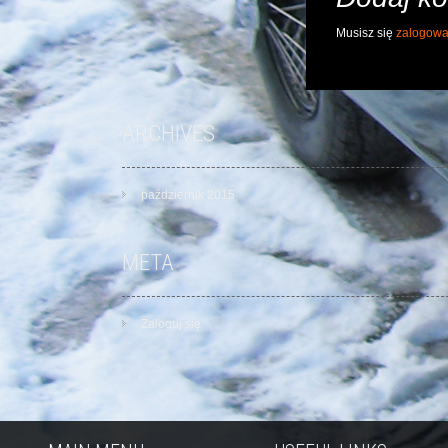
Musisz się
zalogow
ARCHIVES
październik 2015
META
Zaloguj się