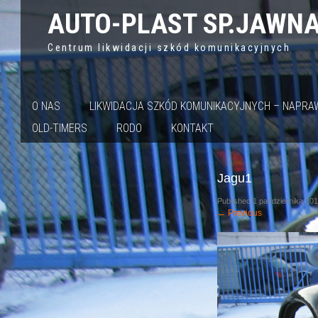
AUTO-PLAST SP.JAWN
Centrum likwidacji szkód komunikacyjnych
O NAS
LIKWIDACJA SZKÓD KOMUNIKACYJNYCH – NAPR
OLD-TIMERS
RODO
KONTAKT
Jagu1
Published
1 października 20
←
Previous