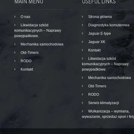
MAIN MENU
USEFUL LINKS
O nas
Strona główna
Likwidacja szkód
Diagnostyka komuterowa
komunikacyjnych – Naprawy
Jaguar E-type
powypadkowe.
Jaguar XK
Mechanika samochodowa
Kontakt
Old-Timers
Likwidacja szkód
RODO
komunikacyjnych – Naprawy
Kontakt
powypadkowe.
Mechanika samochodowa
Old-Timers
RODO
Serwis klimatyzacji
Wulkanizacja – wymiana,
wyważanie, sprzedaż opon i fel