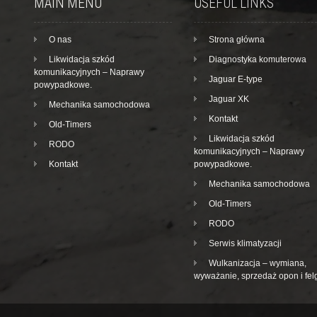
MAIN MENU
USEFUL LINKS
O nas
Strona główna
Likwidacja szkód
Diagnostyka komuterowa
komunikacyjnych – Naprawy
Jaguar E-type
powypadkowe.
Jaguar XK
Mechanika samochodowa
Kontakt
Old-Timers
Likwidacja szkód
RODO
komunikacyjnych – Naprawy
Kontakt
powypadkowe.
Mechanika samochodowa
Old-Timers
RODO
Serwis klimatyzacji
Wulkanizacja – wymiana,
wyważanie, sprzedaż opon i fel