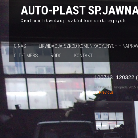
AUTO-PLAST SP.JAWN
Centrum likwidacji szkód komunikacyjnych
O NAS
LIKWIDACJA SZKÓD KOMUNIKACYJNYCH – NAPR
OLD-TIMERS
RODO
KONTAKT
100713_120322 (
Published
13 listopada 2015
←
Previous