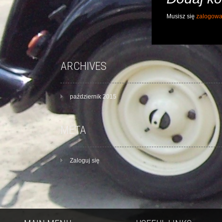
Musisz się
zalogow
ARCHIVES
październik 2015
META
Zaloguj się