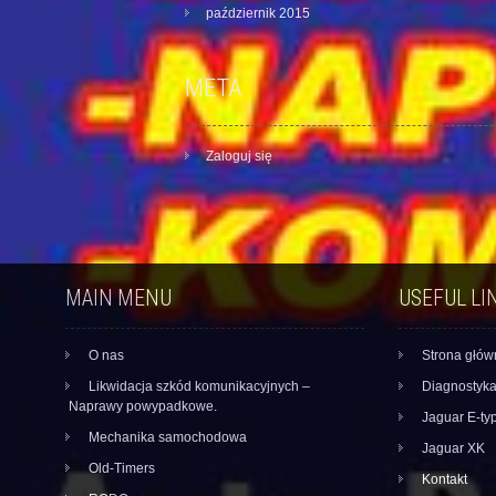
październik 2015
META
Zaloguj się
MAIN MENU
USEFUL LI
O nas
Strona głów
Likwidacja szkód komunikacyjnych –
Diagnostyk
Naprawy powypadkowe.
Jaguar E-ty
Mechanika samochodowa
Jaguar XK
Old-Timers
Kontakt