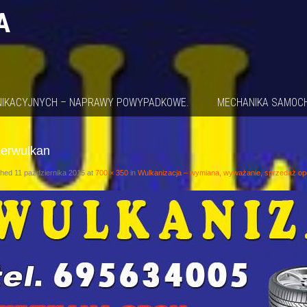
A
NIKACYJNYCH – NAPRAWY POWYPADKOWE.
MECHANIKA SAMOC
erwulkan
shed
11 października 2015
at
700 × 350
in
Wulkanizacja – wymiana, wyważanie, sprzedaż opo