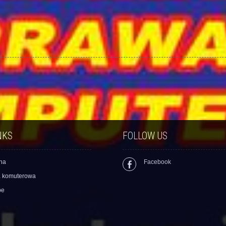
NKS
FOLLOW US
na
Facebook
a komuterowa
pe