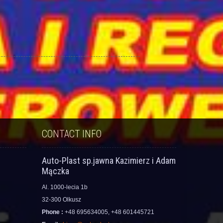
CONTACT INFO
Auto-Plast sp.jawna Kazimierz i Adam
Mączka
Al. 1000-lecia 1b
32-300 Olkusz
Phone :
+48 695634005, +48 601445721